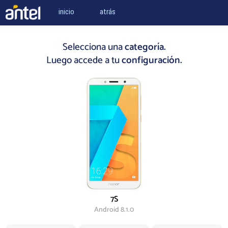
inicio
atrás
Selecciona una
categoría.
Luego accede a tu
configuración.
7S
Android 8.1.0