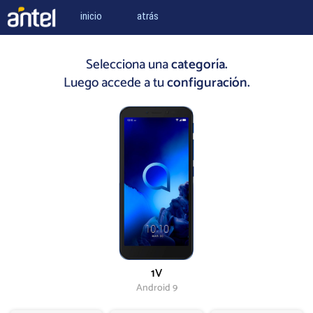
inicio
atrás
Selecciona una
categoría.
Luego accede a tu
configuración.
1V
Android 9